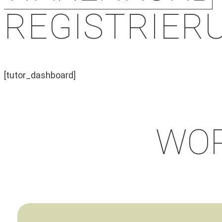
REGISTRIER
[tutor_dashboard]
WOR