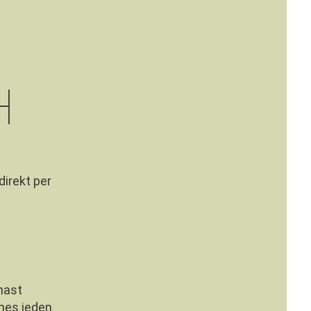
H
direkt per
hast
ines jeden