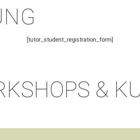
UNG
[tutor_student_registration_form]
KSHOPS & K