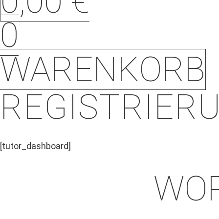
0,00
€
0
WARENKORB
REGISTRIER
[tutor_dashboard]
WOR