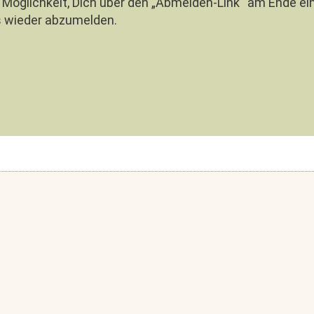
e Möglichkeit, Dich über den „Abmelden-Link“ am Ende ei
 wieder abzumelden.