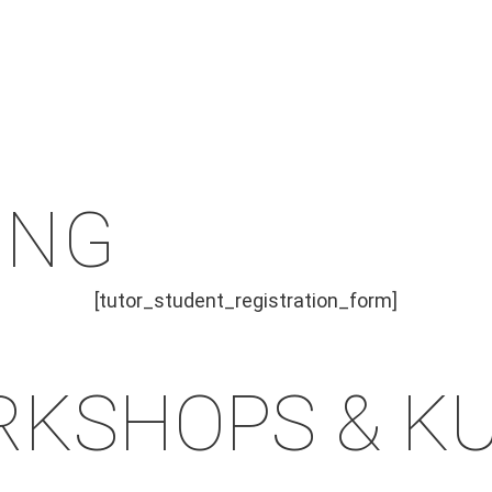
UNG
[tutor_student_registration_form]
KSHOPS & K