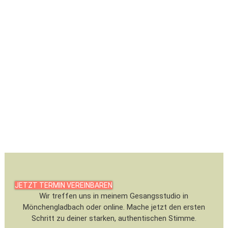
JETZT TERMIN VEREINBAREN
Wir treffen uns in meinem Gesangsstudio in
Mönchengladbach oder online.
Mache jetzt den ersten
Schritt zu deiner starken, authentischen Stimme.