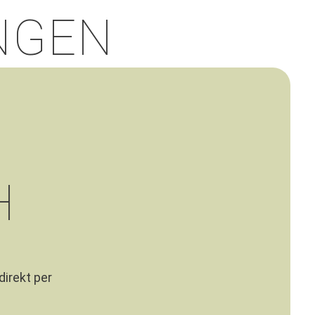
NGEN
H
direkt per